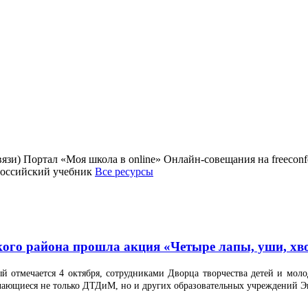
зи) Портал «Моя школа в online» Онлайн-совещания на freecon
Российский учебник
Все ресурсы
ского района прошла акция «Четыре лапы, уши, хв
 отмечается 4 октября, сотрудниками Дворца творчества детей и моло
чающиеся не только ДТДиМ, но и других образовательных учреждений Энг