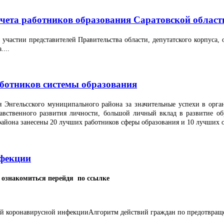
очета работников образования Саратовской област
 участии представителей Правительства области, депутатского корпуса,
...
аботников системы образования
 Энгельсского муниципального района за значительные успехи в орга
равственного развития личности, большой личный вклад в развитие об
района занесены 20 лучших работников сферы образования и 10 лучших о
нфекции
ознакомиться перейдя по ссылке
й коронавирусной инфекцииАлгоритм действий граждан по предотвраще