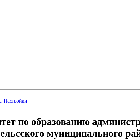
л
Настройки
тет по образованию админист
ельcского муниципального ра