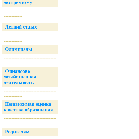
экстремизму
----------------------------------
------------
Летний отдых
----------------------------------
------------
Олимпиады
----------------------------------
------------
Финансово-
хозяйственная
деятельность
----------------------------------
------------
Независимая оценка
качества образования
----------------------------------
------------
Родителям