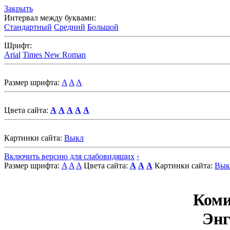
Закрыть
Интервал между буквами:
Стандартный
Средний
Большой
Шрифт:
Arial
Times New Roman
Размер шрифта:
A
A
A
Цвета сайта:
A
A
A
A
A
Картинки сайта:
Выкл
Включить версию для слабовидящих
‹
Размер шрифта:
A
A
A
Цвета сайта:
A
A
A
Картинки сайта:
Вык
Коми
Энг