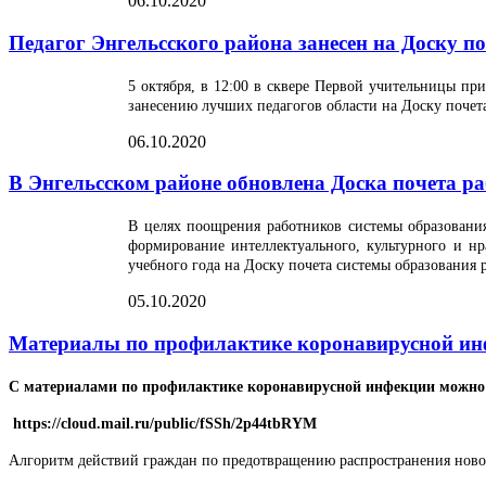
06.10.2020
Педагог Энгельсского района занесен на Доску п
5 октября, в 12:00 в сквере Первой учительницы при
занесению лучших педагогов области на Доску почета.
06.10.2020
В Энгельсском районе обновлена Доска почета р
В целях поощрения работников системы образования
формирование интеллектуального, культурного и н
учебного года на Доску почета системы образования 
05.10.2020
Материалы по профилактике коронавирусной и
С материалами по профилактике коронавирусной инфекции можно 
https://cloud.mail.ru/public/fSSh/2p44tbRYM
Алгоритм действий граждан по предотвращению распространения ново