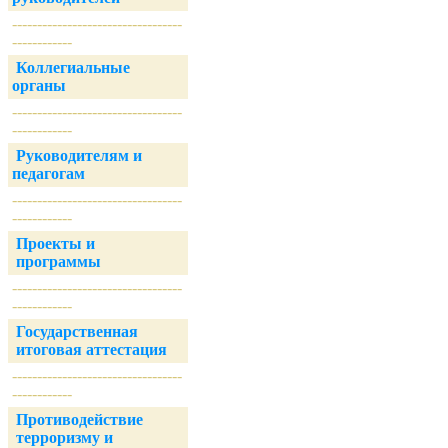
----------------------------------
------------
Коллегиальные
органы
----------------------------------
------------
Руководителям и
педагогам
----------------------------------
------------
Проекты и
программы
----------------------------------
------------
Государственная
итоговая аттестация
----------------------------------
------------
Противодействие
терроризму и