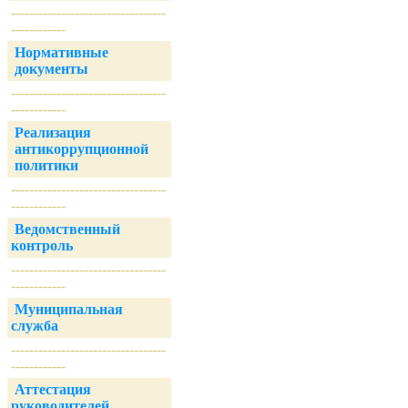
----------------------------------
------------
Нормативные
документы
----------------------------------
------------
Реализация
антикоррупционной
политики
----------------------------------
------------
Ведомственный
контроль
----------------------------------
------------
Муниципальная
служба
----------------------------------
------------
Аттестация
руководителей