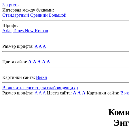
Закрыть
Интервал между буквами:
Стандартный
Средний
Большой
Шрифт:
Arial
Times New Roman
Размер шрифта:
A
A
A
Цвета сайта:
A
A
A
A
A
Картинки сайта:
Выкл
Включить версию для слабовидящих
‹
Размер шрифта:
A
A
A
Цвета сайта:
A
A
A
Картинки сайта:
Вык
Коми
Энг