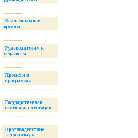
----------------------------------
------------
Коллегиальные
органы
----------------------------------
------------
Руководителям и
педагогам
----------------------------------
------------
Проекты и
программы
----------------------------------
------------
Государственная
итоговая аттестация
----------------------------------
------------
Противодействие
терроризму и