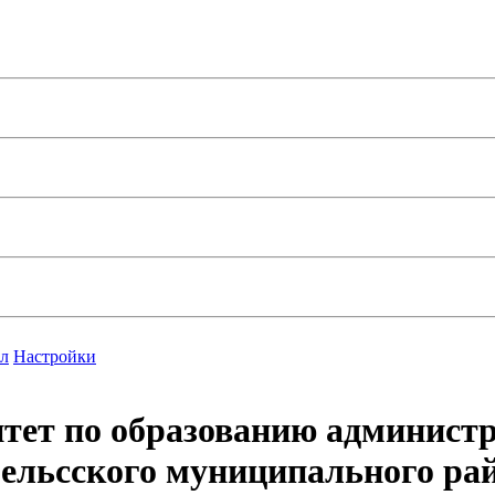
л
Настройки
тет по образованию админист
ельcского муниципального ра