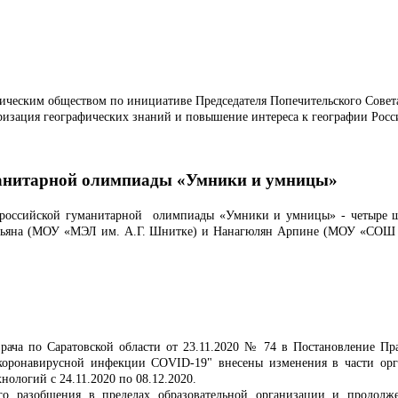
ическим обществом по инициативе Председателя Попечительского Совет
ризация географических знаний и повышение интереса к географии Росси
манитарной олимпиады «Умники и умницы»
ероссийской гуманитарной олимпиады «Умники и умницы» - четыре шк
ьяна (МОУ «МЭЛ им. А.Г. Шнитке) и Нанагюлян Арпине (МОУ «СОШ №
рача по Саратовской области от 23.11.2020 № 74 в Постановление Пр
коронавирусной инфекции COVID-19" внесены изменения в части орга
ологий с 24.11.2020 по 08.12.2020.
ого разобщения в пределах образовательной организации и продол