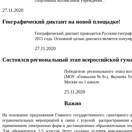
спортивных коллективов учреждения...
27.11.2020
Географический диктант на новой площадке!
Географический диктант проводится Русским географ
2015 года. Основной целью диктанта является популя
27.11.2020
Состоялся региональный этап всероссийской гу
Победители регионального этапа вс
(МОУ «Гимназия № 8»), Якушева Ул
Москве на 1 канале.
25.11.2020
Важно
На основании предложения Главного государственного санитарного в
ограничительных мероприятий в связи с угрозой распространения 
применением электронных форм и дистанционных образовательных техн
Для обучающихся 1-5 классов будут созданы условия максимальн