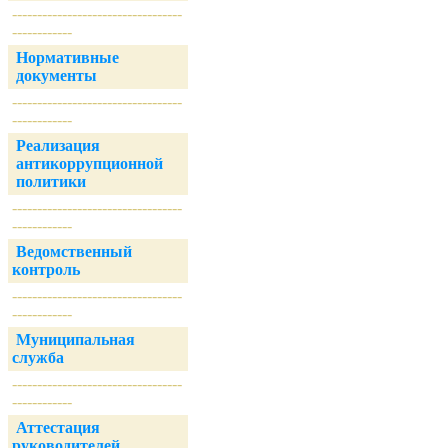
----------------------------------
------------
Нормативные
документы
----------------------------------
------------
Реализация
антикоррупционной
политики
----------------------------------
------------
Ведомственный
контроль
----------------------------------
------------
Муниципальная
служба
----------------------------------
------------
Аттестация
руководителей