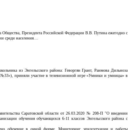
а Общества, Президента Российской Федерации В.В. Путина ежегодно с
и среди населения....
ольника из Энгельсского района: Геворгян Грант, Раимова Дильноза
33»), приняли участие в телевизионной игре «Умники и умницы» в
авительства Саратовской области от 26.03.2020 № 208-П "О введении
низации обучения обучающихся 6-11 классов Энгельсского района с
жено обучение в очной форме. Мониторинг эпидситуации и работы