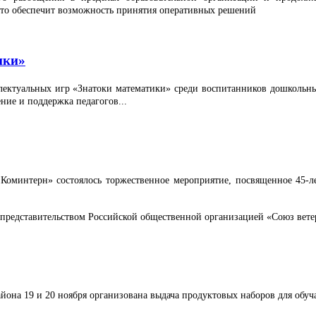
что обеспечит возможность принятия оперативных решений
ики»
еллектуальных игр «Знатоки математики» среди воспитанников дошколь
ние и поддержка педагогов...
Коминтерн» состоялось торжественное мероприятие, посвященное 45-ле
с представительством Российской общественной организацией «Союз вете
йона 19 и 20 ноября организована выдача продуктовых наборов для обу