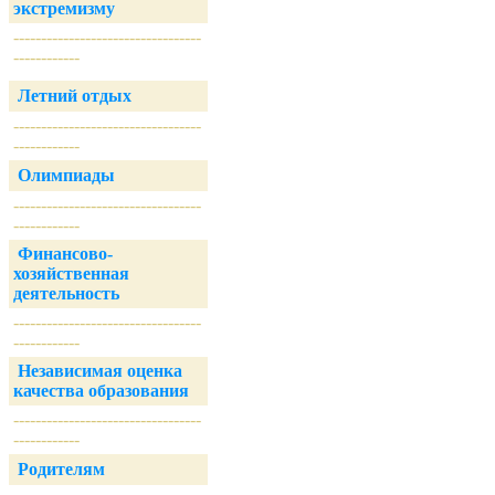
экстремизму
----------------------------------
------------
Летний отдых
----------------------------------
------------
Олимпиады
----------------------------------
------------
Финансово-
хозяйственная
деятельность
----------------------------------
------------
Независимая оценка
качества образования
----------------------------------
------------
Родителям