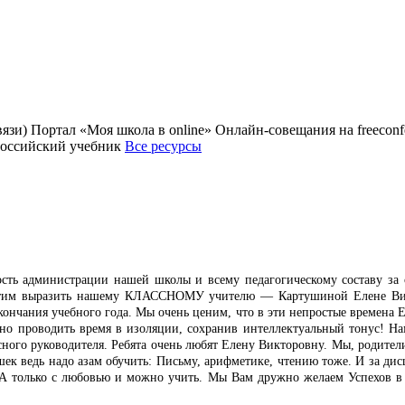
зи) Портал «Моя школа в online» Онлайн-совещания на freecon
Российский учебник
Все ресурсы
ть администрации нашей школы и всему педагогическому составу за 
 хотим выразить нашему КЛАССНОМУ учителю — Картушиной Елене Викто
кончания учебного года. Мы очень ценим, что в эти непростые времена 
о проводить время в изоляции, сохранив интеллектуальный тонус! Нам,
сного руководителя. Ребята очень любят Елену Викторовну. Мы, родители,
ек ведь надо азам обучить: Письму, арифметике, чтению тоже. И за дис
А только с любовью и можно учить. Мы Вам дружно желаем Успехов в т