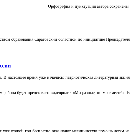
Орфография и пунктуация автора сохранены.
ством образования Саратовский областной по инициативе Председателя
ссии
 В настоящее время уже начались: патриотическая литературная акция
ям района будет представлен видеоролик «Мы разные, но мы вместе!». В
от уже второй год бесплатно оказывают медицинскую помощь детям из