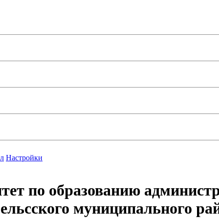
л
Настройки
тет по образованию админист
ельcского муниципального ра