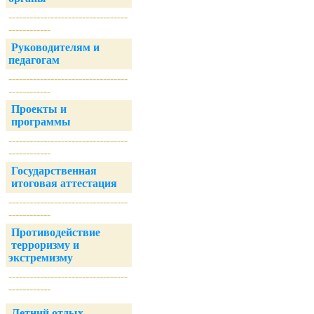
----------------------------------
------------
Руководителям и
педагогам
----------------------------------
------------
Проекты и
программы
----------------------------------
------------
Государственная
итоговая аттестация
----------------------------------
------------
Противодействие
терроризму и
экстремизму
----------------------------------
------------
Летний отдых