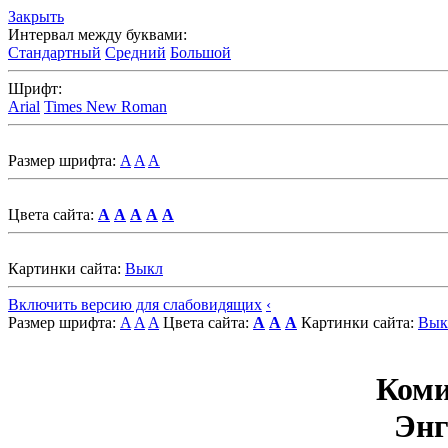
Закрыть
Интервал между буквами:
Стандартный
Средний
Большой
Шрифт:
Arial
Times New Roman
Размер шрифта:
A
A
A
Цвета сайта:
A
A
A
A
A
Картинки сайта:
Выкл
Включить версию для слабовидящих
‹
Размер шрифта:
A
A
A
Цвета сайта:
A
A
A
Картинки сайта:
Вык
Коми
Энг