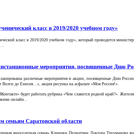
ченический класс в 2019/2020 учебном году»
ческий класс в 2019/2020 учебном году», который проводится министер
...
 дистанционные мероприятия, посвященные Дню Ро
планированы различные мероприятия и акции, посвященные Дню России.
 Волги до Енисея…», акция рисунка на асфальте «Моя Россия!».
ВКонтакте» будет работать рубрика «Чем славится родной край?». Жител
жиме онлайн...
ым семьям Саратовской области
доровая многодетная семья» Клиники Педиатрии Доктора Трухманова в