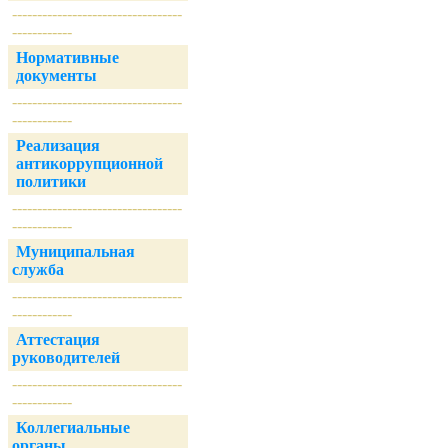
----------------------------------
------------
Нормативные
документы
----------------------------------
------------
Реализация
антикоррупционной
политики
----------------------------------
------------
Муниципальная
служба
----------------------------------
------------
Аттестация
руководителей
----------------------------------
------------
Коллегиальные
органы