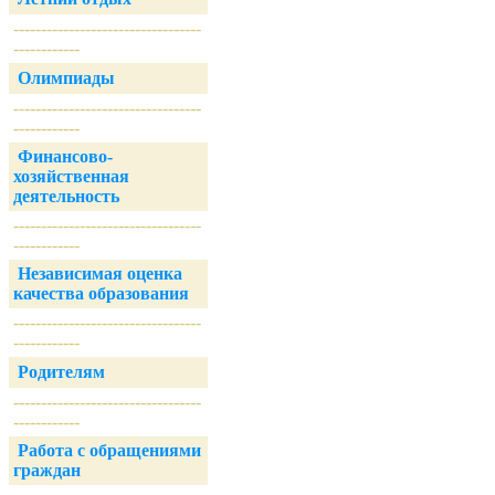
----------------------------------
------------
Олимпиады
----------------------------------
------------
Финансово-
хозяйственная
деятельность
----------------------------------
------------
Независимая оценка
качества образования
----------------------------------
------------
Родителям
----------------------------------
------------
Работа с обращениями
граждан