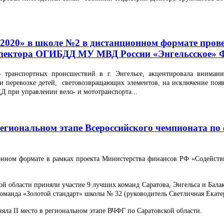
2020» в школе №2 в дистанционном формате пров
нспектора ОГИБДД МУ МВД России «Энгельсское» 
– транспортных происшествий в г. Энгельсе, акцентировала вниман
и перевозке детей, световозвращающих элементов, на исключение появ
Д при управлении вело- и мототранспорта...
Региональном этапе Всероссийского чемпионата п
онном формате в рамках проекта Министерства финансов РФ «Содейст
й области приняли участие 9 лучших команд Саратова, Энгельса и Бала
оманда «Золотой стандарт» школы № 32 (руководитель Светличная Екате
яла II место в региональном этапе ВЧФГ по Саратовской области.