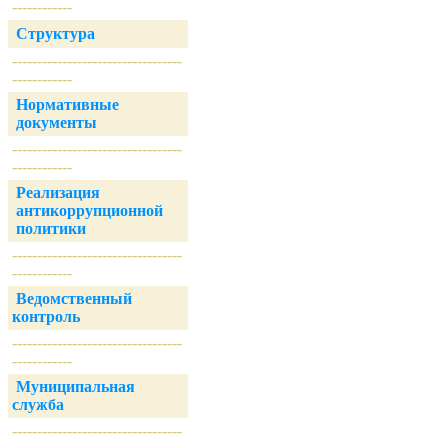
------------
Структура
----------------------------------
------------
Нормативные
документы
----------------------------------
------------
Реализация
антикоррупционной
политики
----------------------------------
------------
Ведомственный
контроль
----------------------------------
------------
Муниципальная
служба
----------------------------------