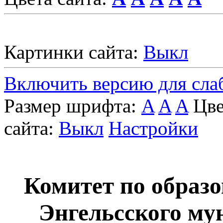
Картинки сайта:
Выкл
Включить версию для сл
Размер шрифта:
A
A
A
Цве
сайта:
Выкл
Настройки
Комитет по образ
Энгельcского му