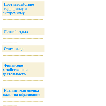
Противодействие
терроризму и
экстремизму
----------------------------------
------------
Летний отдых
----------------------------------
------------
Олимпиады
----------------------------------
------------
Финансово-
хозяйственная
деятельность
----------------------------------
------------
Независимая оценка
качества образования
----------------------------------
------------