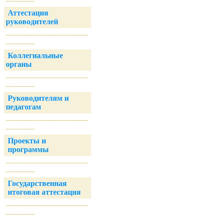
------------
Аттестация
руководителей
----------------------------------
------------
Коллегиальные
органы
----------------------------------
------------
Руководителям и
педагогам
----------------------------------
------------
Проекты и
программы
----------------------------------
------------
Государственная
итоговая аттестация
----------------------------------
------------