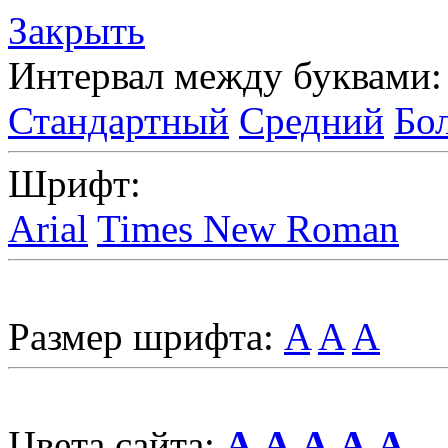
Закрыть
Интервал между буквами:
Стандартный
Средний
Бо
Шрифт:
Arial
Times New Roman
Размер шрифта:
A
A
A
Цвета сайта:
A
A
A
A
A