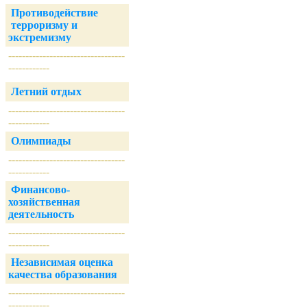
Противодействие
терроризму и
экстремизму
----------------------------------
------------
Летний отдых
----------------------------------
------------
Олимпиады
----------------------------------
------------
Финансово-
хозяйственная
деятельность
----------------------------------
------------
Независимая оценка
качества образования
----------------------------------
------------