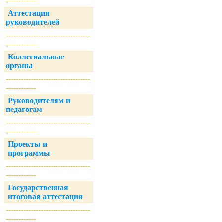
------------
Аттестация
руководителей
----------------------------------
------------
Коллегиальные
органы
----------------------------------
------------
Руководителям и
педагогам
----------------------------------
------------
Проекты и
программы
----------------------------------
------------
Государственная
итоговая аттестация
----------------------------------
------------