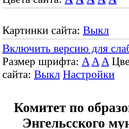
Картинки сайта:
Выкл
Включить версию для сл
Размер шрифта:
A
A
A
Цве
сайта:
Выкл
Настройки
Комитет по образ
Энгельcского му