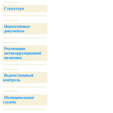
------------
Структура
----------------------------------
------------
Нормативные
документы
----------------------------------
------------
Реализация
антикоррупционной
политики
----------------------------------
------------
Ведомственный
контроль
----------------------------------
------------
Муниципальная
служба
----------------------------------