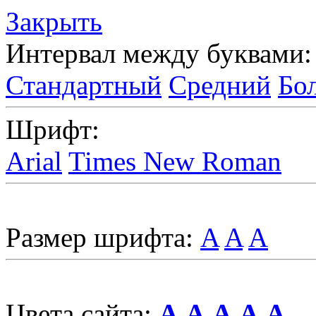
Закрыть
Интервал между буквами:
Стандартный
Средний
Бо
Шрифт:
Arial
Times New Roman
Размер шрифта:
A
A
A
Цвета сайта:
A
A
A
A
A