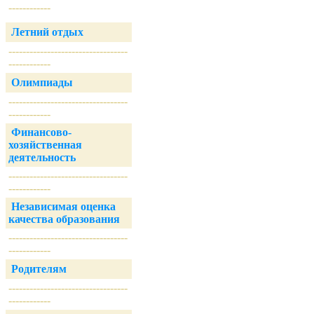
------------
Летний отдых
----------------------------------
------------
Олимпиады
----------------------------------
------------
Финансово-
хозяйственная
деятельность
----------------------------------
------------
Независимая оценка
качества образования
----------------------------------
------------
Родителям
----------------------------------
------------