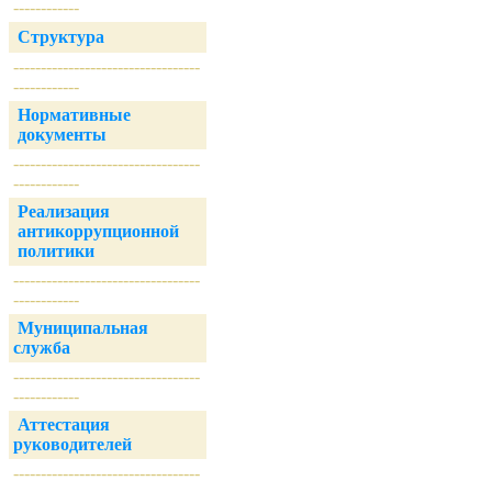
------------
Структура
----------------------------------
------------
Нормативные
документы
----------------------------------
------------
Реализация
антикоррупционной
политики
----------------------------------
------------
Муниципальная
служба
----------------------------------
------------
Аттестация
руководителей
----------------------------------