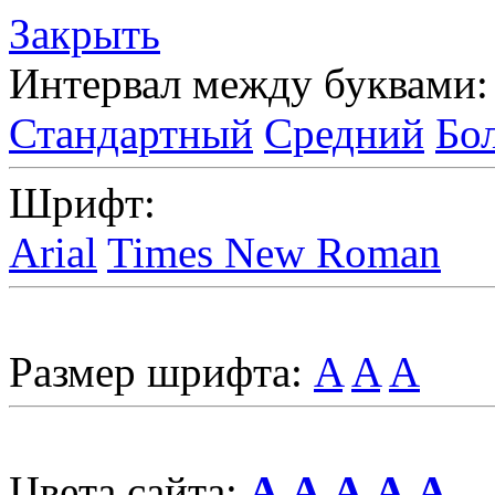
Закрыть
Интервал между буквами:
Стандартный
Средний
Бо
Шрифт:
Arial
Times New Roman
Размер шрифта:
A
A
A
Цвета сайта:
A
A
A
A
A