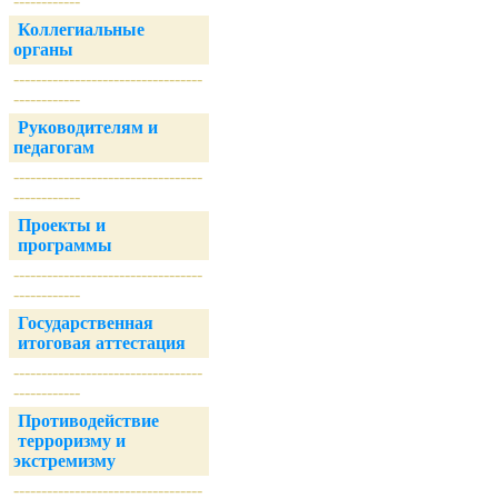
------------
Коллегиальные
органы
----------------------------------
------------
Руководителям и
педагогам
----------------------------------
------------
Проекты и
программы
----------------------------------
------------
Государственная
итоговая аттестация
----------------------------------
------------
Противодействие
терроризму и
экстремизму
----------------------------------