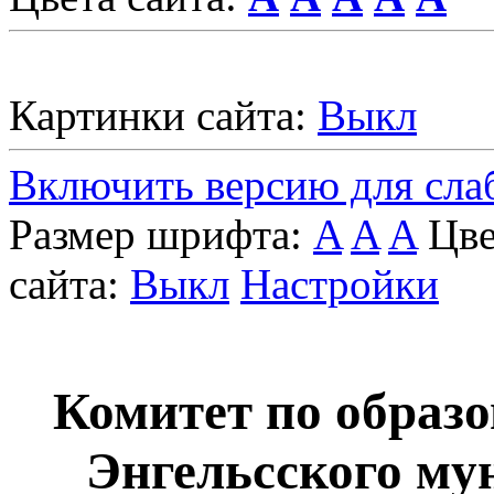
Картинки сайта:
Выкл
Включить версию для сл
Размер шрифта:
A
A
A
Цве
сайта:
Выкл
Настройки
Комитет по образ
Энгельcского му