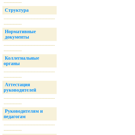
------------
Структура
----------------------------------
------------
Нормативные
документы
----------------------------------
------------
Коллегиальные
органы
----------------------------------
------------
Аттестация
руководителей
----------------------------------
------------
Руководителям и
педагогам
----------------------------------
------------