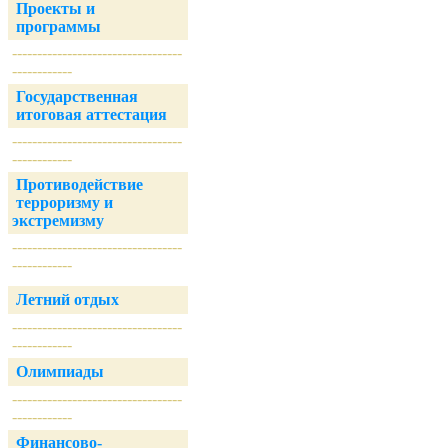
Проекты и
программы
----------------------------------
------------
Государственная
итоговая аттестация
----------------------------------
------------
Противодействие
терроризму и
экстремизму
----------------------------------
------------
Летний отдых
----------------------------------
------------
Олимпиады
----------------------------------
------------
Финансово-