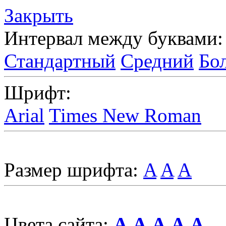
Закрыть
Интервал между буквами:
Стандартный
Средний
Бо
Шрифт:
Arial
Times New Roman
Размер шрифта:
A
A
A
Цвета сайта:
A
A
A
A
A