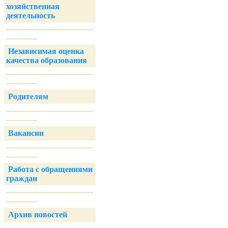
хозяйственная
деятельность
----------------------------------
------------
Независимая оценка
качества образования
----------------------------------
------------
Родителям
----------------------------------
------------
Вакансии
----------------------------------
------------
Работа с обращениями
граждан
----------------------------------
------------
Архив новостей