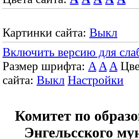
Картинки сайта:
Выкл
Включить версию для сл
Размер шрифта:
A
A
A
Цве
сайта:
Выкл
Настройки
Комитет по образ
Энгельcского му