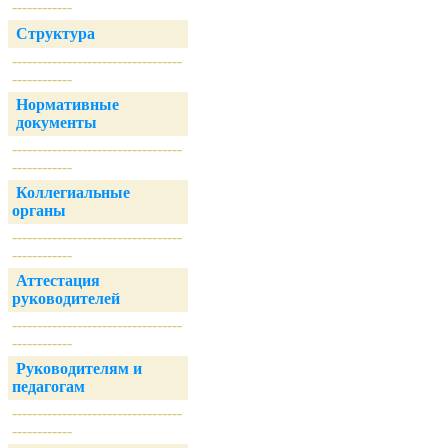
------------
Структура
----------------------------------
------------
Нормативные
документы
----------------------------------
------------
Коллегиальные
органы
----------------------------------
------------
Аттестация
руководителей
----------------------------------
------------
Руководителям и
педагогам
----------------------------------
------------