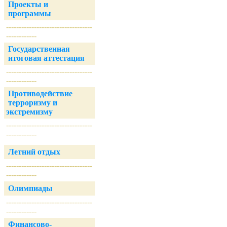
Проекты и
программы
----------------------------------
------------
Государственная
итоговая аттестация
----------------------------------
------------
Противодействие
терроризму и
экстремизму
----------------------------------
------------
Летний отдых
----------------------------------
------------
Олимпиады
----------------------------------
------------
Финансово-