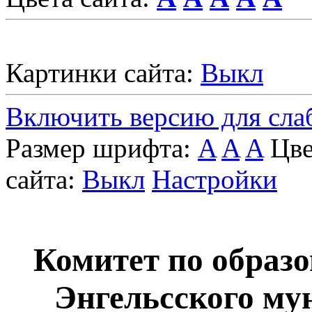
Картинки сайта:
Выкл
Включить версию для сл
Размер шрифта:
A
A
A
Цве
сайта:
Выкл
Настройки
Комитет по образ
Энгельcского му