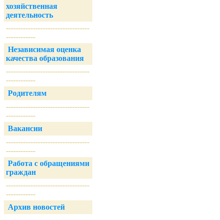
хозяйственная
деятельность
----------------------------------
------------
Независимая оценка
качества образования
----------------------------------
------------
Родителям
----------------------------------
------------
Вакансии
----------------------------------
------------
Работа с обращениями
граждан
----------------------------------
------------
Архив новостей