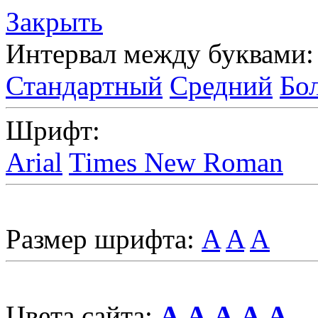
Закрыть
Интервал между буквами:
Стандартный
Средний
Бо
Шрифт:
Arial
Times New Roman
Размер шрифта:
A
A
A
Цвета сайта:
A
A
A
A
A