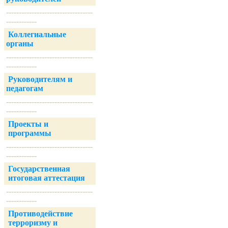
----------------------------------
------------
Коллегиальные
органы
----------------------------------
------------
Руководителям и
педагогам
----------------------------------
------------
Проекты и
программы
----------------------------------
------------
Государственная
итоговая аттестация
----------------------------------
------------
Противодействие
терроризму и