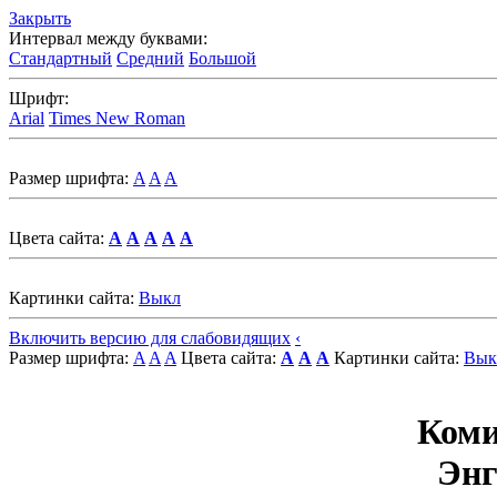
Закрыть
Интервал между буквами:
Стандартный
Средний
Большой
Шрифт:
Arial
Times New Roman
Размер шрифта:
A
A
A
Цвета сайта:
A
A
A
A
A
Картинки сайта:
Выкл
Включить версию для слабовидящих
‹
Размер шрифта:
A
A
A
Цвета сайта:
A
A
A
Картинки сайта:
Вык
Коми
Энг