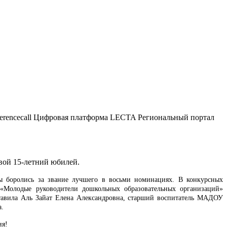
ferencecall Цифровая платформа LECTA Региональный портал
свой 15-летний юбилей.
ты боролись за звание лучшего в восьми номинациях. В конкурсных
«Молодые руководители дошкольных образовательных организаций»
ставила Аль Зайат Елена Александровна, старший воспитатель МАДОУ
а.
ия!