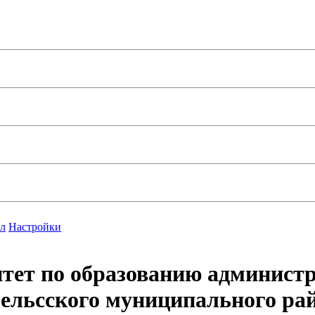
л
Настройки
тет по образованию админист
ельcского муниципального ра