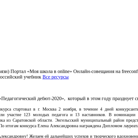
зи) Портал «Моя школа в online» Онлайн-совещания на freecon
Российский учебник
Все ресурсы
 «Педагогический дебют-2020», который в этом году празднует 
курса стартовал в г. Москва 2 ноября, в течение 4 дней конкурсан
ли участие 123 молодых педагога и 13 наставников. В номинации 
ика из Саратовской области. Энгельсский муниципальный район пред
По итогам конкурса Елена Александровна награждена Дипломом лауреат
лександровну! Желаем ей дальнейших успехов и творческого вдохновен