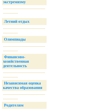
экстремизму
----------------------------------
------------
Летний отдых
----------------------------------
------------
Олимпиады
----------------------------------
------------
Финансово-
хозяйственная
деятельность
----------------------------------
------------
Независимая оценка
качества образования
----------------------------------
------------
Родителям