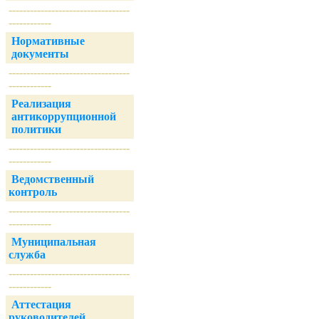
----------------------------------
------------
Нормативные
документы
----------------------------------
------------
Реализация
антикоррупционной
политики
----------------------------------
------------
Ведомственный
контроль
----------------------------------
------------
Муниципальная
служба
----------------------------------
------------
Аттестация
руководителей