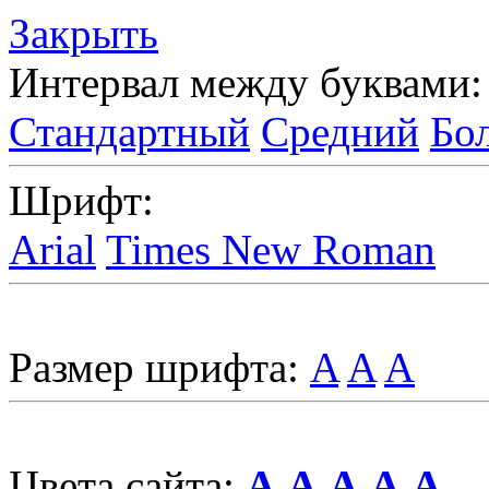
Закрыть
Интервал между буквами:
Стандартный
Средний
Бо
Шрифт:
Arial
Times New Roman
Размер шрифта:
A
A
A
Цвета сайта:
A
A
A
A
A