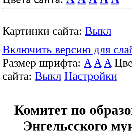
Картинки сайта:
Выкл
Включить версию для сл
Размер шрифта:
A
A
A
Цве
сайта:
Выкл
Настройки
Комитет по образ
Энгельcского му