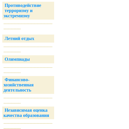
Противодействие
терроризму и
экстремизму
----------------------------------
------------
Летний отдых
----------------------------------
------------
Олимпиады
----------------------------------
------------
Финансово-
хозяйственная
деятельность
----------------------------------
------------
Независимая оценка
качества образования
----------------------------------
------------