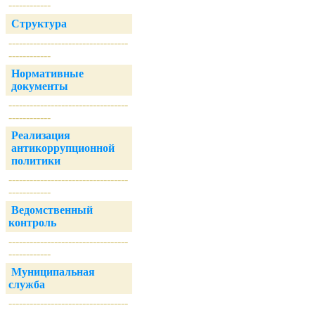
------------
Структура
----------------------------------
------------
Нормативные
документы
----------------------------------
------------
Реализация
антикоррупционной
политики
----------------------------------
------------
Ведомственный
контроль
----------------------------------
------------
Муниципальная
служба
----------------------------------