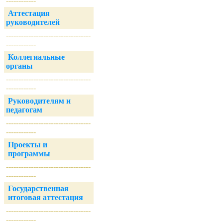
------------
Аттестация
руководителей
----------------------------------
------------
Коллегиальные
органы
----------------------------------
------------
Руководителям и
педагогам
----------------------------------
------------
Проекты и
программы
----------------------------------
------------
Государственная
итоговая аттестация
----------------------------------
------------